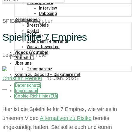
Hintergründe
Interview
Unboxing
Rezensionen
SPIELSTIL Ratgeber
Brettspiele
Digital
Spielhilfe 7 Empires
Zubehör
Über dem Tellerrand
Wie wir bewerten
Videos (Youtube)
Lesezeit: 1 Minute
Podcasts
Über uns
Transparenz
Komm zu Discord – Diskutiere mit
Christian Renkel
- 10.Jan..2025
Datenschutz
Impressum
Cookie-Richtlinie (EU)
Hier ist die Spielhilfe für 7 Empires, wie wir es in
unserem Video
Alternativen zu Risiko
bereits
angekündigt hatten. Sie sollte euch und euren