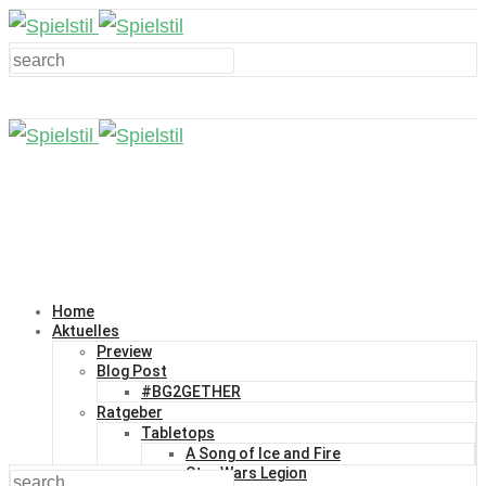
Home
Aktuelles
Preview
Blog Post
#BG2GETHER
Ratgeber
Tabletops
A Song of Ice and Fire
Star Wars Legion