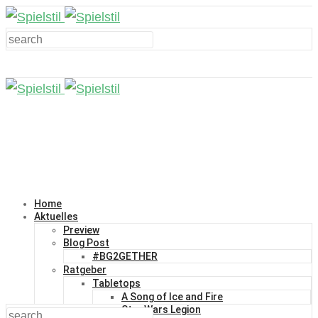
Home
Aktuelles
Preview
Blog Post
#BG2GETHER
Ratgeber
Tabletops
A Song of Ice and Fire
Star Wars Legion