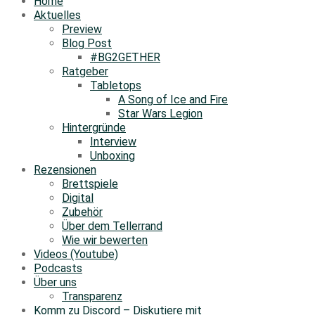
Home
Aktuelles
Preview
Blog Post
#BG2GETHER
Ratgeber
Tabletops
A Song of Ice and Fire
Star Wars Legion
Hintergründe
Interview
Unboxing
Rezensionen
Brettspiele
Digital
Zubehör
Über dem Tellerrand
Wie wir bewerten
Videos (Youtube)
Podcasts
Über uns
Transparenz
Komm zu Discord – Diskutiere mit