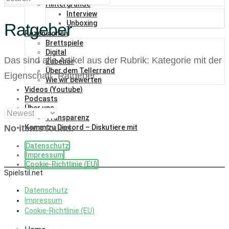
Hintergründe
Interview
Unboxing
Ratgeber
Rezensionen
Brettspiele
Digital
Das sind alle Artikel aus der Rubrik: Kategorie mit der
Zubehör
Über dem Tellerrand
Eigenschaft "
Ratgeber
".
Wie wir bewerten
Videos (Youtube)
Podcasts
Über uns
Transparenz
No items found.
Komm zu Discord – Diskutiere mit
Datenschutz
Impressum
Cookie-Richtlinie (EU)
Spielstil.net
Datenschutz
Impressum
Cookie-Richtlinie (EU)