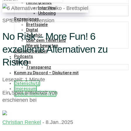
Hintergründe
Interview
Unboxing
Rezensionen
SPIELSTIL Rezension
Brettspiele
Digital
No Risk – More Fun! 6
Zubehör
Über dem Tellerrand
Wie wir bewerten
exzellente Alternativen zu
Videos (Youtube)
Podcasts
Risiko
Über uns
Transparenz
Komm zu Discord – Diskutiere mit
Lesezeit: 1 Minute
Datenschutz
Impressum
Ein Spiel entwickelt von
Cookie-Richtlinie (EU)
erschienen bei
Christian Renkel
- 8.Jan..2025