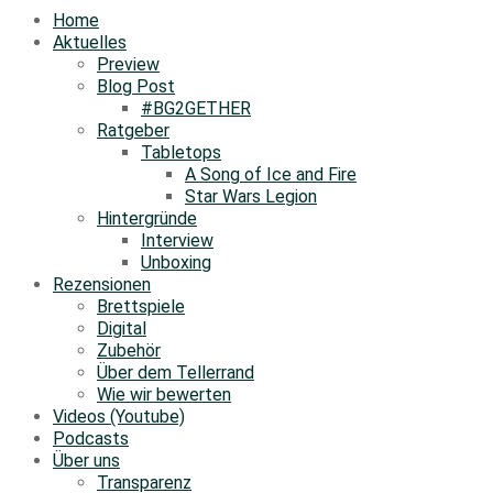
Home
Aktuelles
Preview
Blog Post
#BG2GETHER
Ratgeber
Tabletops
A Song of Ice and Fire
Star Wars Legion
Hintergründe
Interview
Unboxing
Rezensionen
Brettspiele
Digital
Zubehör
Über dem Tellerrand
Wie wir bewerten
Videos (Youtube)
Podcasts
Über uns
Transparenz