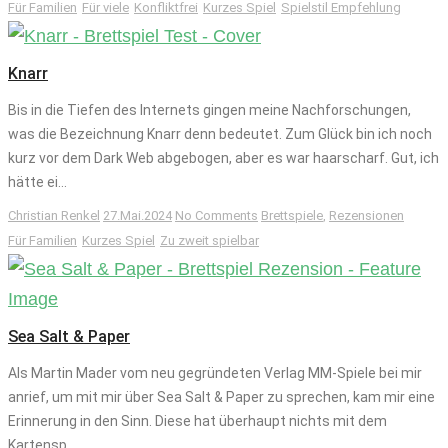
Für Familien
Für viele
Konfliktfrei
Kurzes Spiel
Spielstil Empfehlung
Knarr
Bis in die Tiefen des Internets gingen meine Nachforschungen,
was die Bezeichnung Knarr denn bedeutet. Zum Glück bin ich noch
kurz vor dem Dark Web abgebogen, aber es war haarscharf. Gut, ich
hätte ei...
Christian Renkel
27.Mai.2024
No Comments
Brettspiele
,
Rezensionen
Für Familien
Kurzes Spiel
Zu zweit spielbar
Sea Salt & Paper
Als Martin Mader vom neu gegründeten Verlag MM-Spiele bei mir
anrief, um mit mir über Sea Salt & Paper zu sprechen, kam mir eine
Erinnerung in den Sinn. Diese hat überhaupt nichts mit dem
Kartensp...