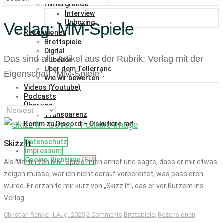
Hintergründe
Interview
Unboxing
Verlag:
MM-Spiele
Rezensionen
Brettspiele
Digital
Das sind alle Artikel aus der Rubrik: Verlag mit der
Zubehör
Über dem Tellerrand
Eigenschaft "
MM-Spiele
".
Wie wir bewerten
Videos (Youtube)
Podcasts
Über uns
Transparenz
Komm zu Discord – Diskutiere mit
Datenschutz
Skizz It
Impressum
Cookie-Richtlinie (EU)
Als Martin von MM-Spiele mich anrief und sagte, dass er mir etwas
zeigen müsse, war ich nicht darauf vorbereitet, was passieren
würde. Er erzählte mir kurz von „Skizz It”, das er vor Kurzem ins
Verlag...
Christian Renkel
1.Aug..2025
2 Comments
Brettspiele
,
Rezensionen