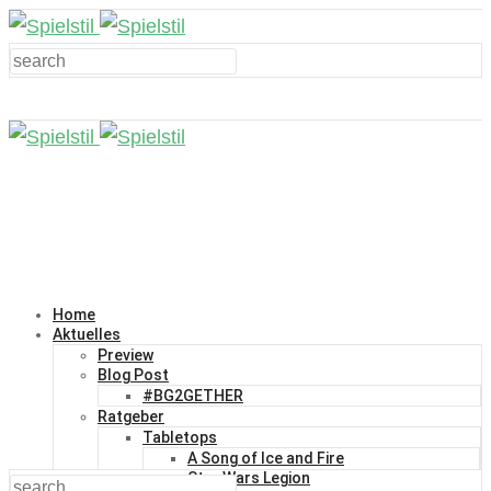
Home
Aktuelles
Preview
Blog Post
#BG2GETHER
Ratgeber
Tabletops
A Song of Ice and Fire
Star Wars Legion