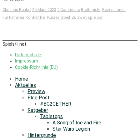
Christian Renkel
25.März.2023
4 Comments
Brettspiele
,
Rezensionen
Für Familien
Konfliktfrei
Kurzes Spiel
Zu zweit spielbar
Spielstil.net
Datenschutz
Impressum
Cookie-Richtlinie (EU)
Home
Aktuelles
Preview
Blog Post
#BG2GETHER
Ratgeber
Tabletops
A Song of Ice and Fire
Star Wars Legion
Hintergründe