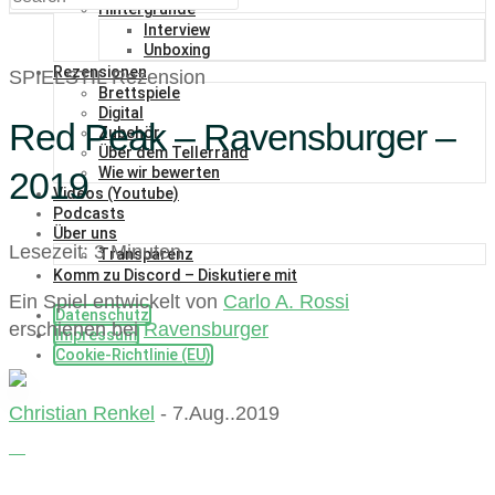
Hintergründe
Interview
Unboxing
Rezensionen
SPIELSTIL Rezension
Brettspiele
Digital
Red Peak – Ravensburger –
Zubehör
Über dem Tellerrand
Wie wir bewerten
2019
Videos (Youtube)
Podcasts
Über uns
Lesezeit: 3 Minuten
Transparenz
Komm zu Discord – Diskutiere mit
Ein Spiel entwickelt von
Carlo A. Rossi
Datenschutz
erschienen bei
Ravensburger
Impressum
Cookie-Richtlinie (EU)
Christian Renkel
- 7.Aug..2019