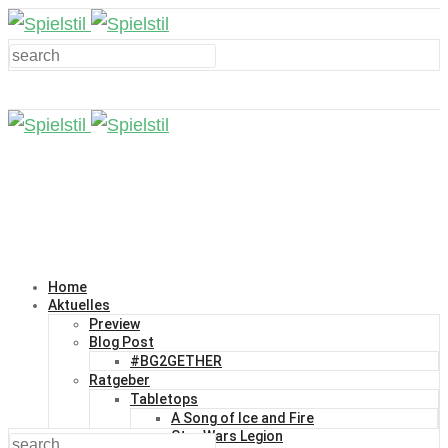
Home
Aktuelles
Preview
Blog Post
#BG2GETHER
Ratgeber
Tabletops
A Song of Ice and Fire
Star Wars Legion