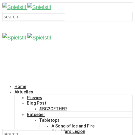
Home
Aktuelles
Preview
Blog Post
#BG2GETHER
Ratgeber
Tabletops
A Song of Ice and Fire
Star Wars Legion