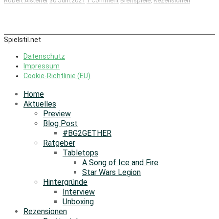
Robert Alstetter
30.Juni.2021
1 Comment
Brettspiele
,
Rezensionen
Spielstil.net
Datenschutz
Impressum
Cookie-Richtlinie (EU)
Home
Aktuelles
Preview
Blog Post
#BG2GETHER
Ratgeber
Tabletops
A Song of Ice and Fire
Star Wars Legion
Hintergründe
Interview
Unboxing
Rezensionen