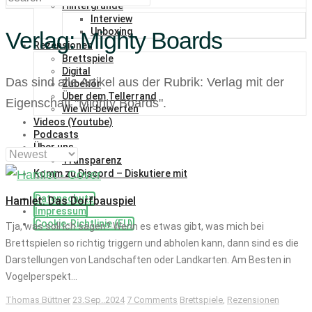
Hintergründe
Interview
Unboxing
Verlag:
Mighty Boards
Rezensionen
Brettspiele
Digital
Das sind alle Artikel aus der Rubrik: Verlag mit der
Zubehör
Über dem Tellerrand
Eigenschaft "
Mighty Boards
".
Wie wir bewerten
Videos (Youtube)
Podcasts
Über uns
Transparenz
Komm zu Discord – Diskutiere mit
Datenschutz
Hamlet: Das Dorfbauspiel
Impressum
Cookie-Richtlinie (EU)
Tja, was soll ich sagen? Wenn es etwas gibt, was mich bei
Brettspielen so richtig triggern und abholen kann, dann sind es die
Darstellungen von Landschaften oder Landkarten. Am Besten in
Vogelperspekt...
Thomas Büttner
23.Sep..2024
7 Comments
Brettspiele
,
Rezensionen